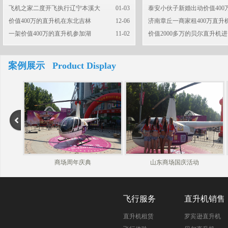
飞机之家二度开飞执行辽宁本溪大
01-03
泰安小伙子新婚出动价值400
价值400万的直升机在东北吉林
12-06
济南章丘一商家租400万直升
一架价值400万的直升机参加湖
11-02
价值2000多万的贝尔直升机进
案例展示 Product Display
商场周年庆典
山东商场国庆活动
飞行服务
直升机销售
直升机租赁
罗宾逊直升机