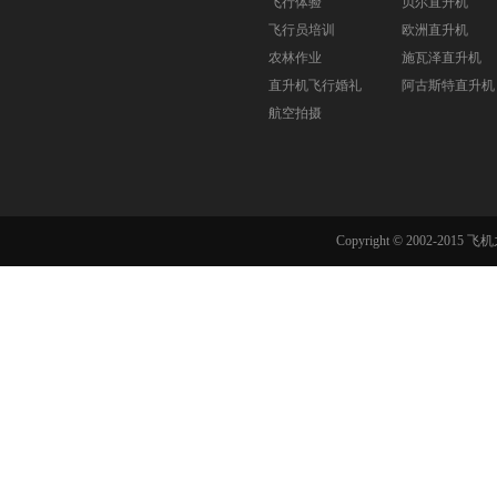
飞行体验
贝尔直升机
飞行员培训
欧洲直升机
农林作业
施瓦泽直升机
直升机飞行婚礼
阿古斯特直升机
航空拍摄
Copyright © 2002-201