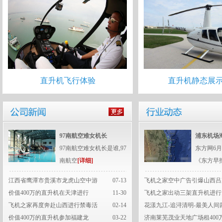
直升机飞行体验
直升机静态展
97南航空难女机长
浦东机场
97南航空难女机长是谁,97
东方网6月
南航空
[详细]
《东方早
江西省鹰潭市贵溪市龙虎山空中游
07-13
飞机之家空中广告引爆山西吕
价值400万的直升机在天津进行
11-30
飞机之家出动三架直升机进行
飞机之家再度奔赴山西进行禁毒活
02-14
花漾九江-追浔清明-最美人间
价值400万的直升机参加福建龙
03-22
济南莱芜茂业天地广场租400