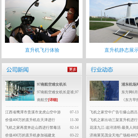
直升机飞行体验
直升机静态展
97南航空难女机长
浦东机场
97南航空难女机长是谁,97
东方网6月
南航空
[详细]
《东方早
江西省鹰潭市贵溪市龙虎山空中游
07-13
飞机之家空中广告引爆山西吕
价值400万的直升机在天津进行
11-30
飞机之家出动三架直升机进行
飞机之家再度奔赴山西进行禁毒活
02-14
花漾九江-追浔清明-最美人间
价值400万的直升机参加福建龙
03-22
济南莱芜茂业天地广场租400