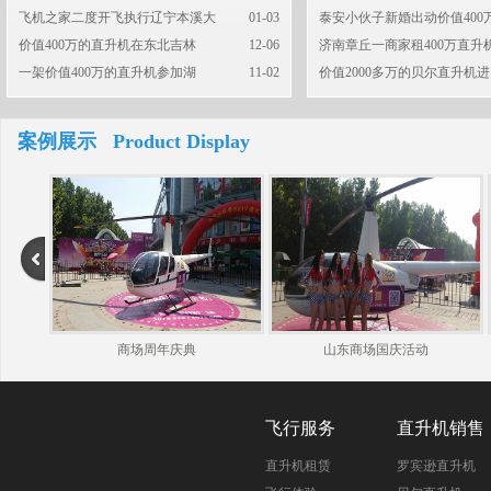
飞机之家二度开飞执行辽宁本溪大
01-03
泰安小伙子新婚出动价值400
价值400万的直升机在东北吉林
12-06
济南章丘一商家租400万直升
一架价值400万的直升机参加湖
11-02
价值2000多万的贝尔直升机进
案例展示 Product Display
商场周年庆典
山东商场国庆活动
飞行服务
直升机销售
直升机租赁
罗宾逊直升机