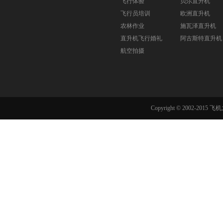
飞行体验
贝尔直升机
飞行员培训
欧洲直升机
农林作业
施瓦泽直升机
直升机飞行婚礼
阿古斯特直升机
航空拍摄
Copyright © 2002-201