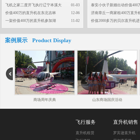
飞机之家二度开飞执行辽宁本溪大
01-03
泰安小伙子新婚出动价值400
价值400万的直升机在东北吉林
12-06
济南章丘一商家租400万直升
一架价值400万的直升机参加湖
11-02
价值2000多万的贝尔直升机进
案例展示 Product Display
商场周年庆典
山东商场国庆活动
飞行服务
直升机销售
直升机租赁
罗宾逊直升机