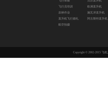
飞行体验
贝尔直升机
飞行员培训
欧洲直升机
农林作业
施瓦泽直升机
直升机飞行婚礼
阿古斯特直升机
航空拍摄
Copyright © 2002-201