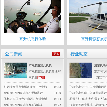
直升机飞行体验
直升机静态展
97南航空难女机长
浦东机场
97南航空难女机长是谁,97
东方网6月
南航空
[详细]
《东方早
江西省鹰潭市贵溪市龙虎山空中游
07-13
飞机之家空中广告引爆山西吕
价值400万的直升机在天津进行
11-30
飞机之家出动三架直升机进行
飞机之家再度奔赴山西进行禁毒活
02-14
花漾九江-追浔清明-最美人间
价值400万的直升机参加福建龙
03-22
济南莱芜茂业天地广场租400