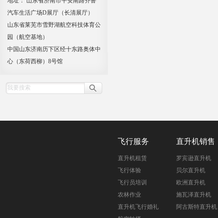
地址： 山东省济南市平安南路齐鲁
汽车生活广场D展厅（长清展厅）
山东省莱芜市雪野湖航空科技体育公
园（航空基地）
中国山东济南历下区经十东路奥体中
心（东荷西柳）8号馆
飞行服务
直升机销售
直升机租赁
罗宾逊直升机
飞行体验
贝尔直升机
飞行员培训
欧洲直升机
农林作业
施瓦泽直升机
直升机飞行婚礼
阿古斯特直升机