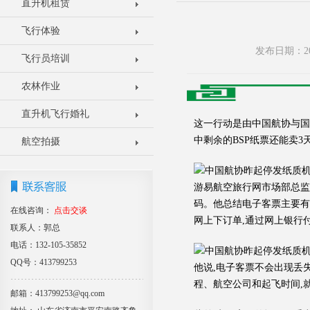
直升机租赁
飞行体验
发布日期：20
飞行员培训
农林作业
直升机飞行婚礼
这一行动是由中国航协与国
中剩余的BSP纸票还能卖
航空拍摄
游易航空旅行网市场部总监
码。他总结电子客票主要有
在线咨询：
点击交谈
网上下订单,通过网上银行
联系人：郭总
电话：132-105-35852
QQ号：413799253
他说,电子客票不会出现丢
程、航空公司和起飞时间,
邮箱：413799253@qq.com