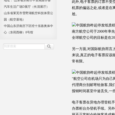
地址： 山东省济南市平安南路齐鲁
此外,电子客票的订票不受
汽车生活广场D展厅（长清展厅）
机票的偏远之处,或者是在
山东省莱芜市雪野湖航空科技体育公
尬。
园（航空基地）
中国山东济南历下区经十东路奥体中
南方航空公司于2000年率
心（东荷西柳）8号馆
全球航空公司的目标是在200
另一方面,对国际航协而言
来说,真正的电子客票应该
常有限。
“航空公司在机场只为自己
代理商分别邮寄给旅客,我
报销时间甚至中途丢失,一
电子客票在异地办理登机手
办票柜台办登机手续。另外
班不正常时会给旅客造成极