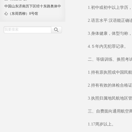
中国山东济南历下区经十东路奥体中
1.
初中或初中以上学历
心（东荷西柳）8号馆
2.
语言水平
:
汉语能正确
3.
身体健康，体型匀称，
4.
５年内无犯罪记录。
二、等级训练、换照考
1.
持有原执照或中国民
2.
持有有效的体检合格
3.
执照归属地民航地区
三、自费面向通用航空
1.17
周岁以上。