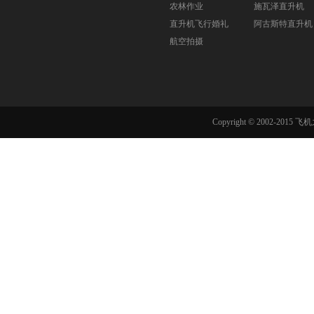
农林作业
施瓦泽直升机
直升机飞行婚礼
阿古斯特直升机
航空拍摄
Copyright © 2002-201