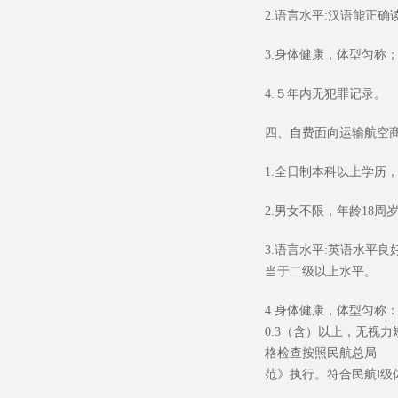
2.
语言水平
:
汉语能正确
3.
身体健康，体型匀称
4.
５年内无犯罪记录。
四、自费面向运输航空
1.
全日制本科以上学历，
2.
男女不限，年龄
18
周
3.
语言水平
:
英语水平良
当于二级以上水平。
4.
身体健康，体型匀称
0.3
（含）以上，无视力
格检查按照民航总局
2
范》执行。符合民航Ⅰ级