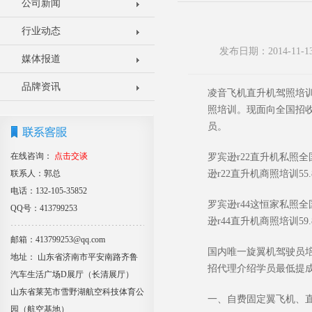
公司新闻
行业动态
发布日期：2014-11
媒体报道
品牌资讯
凌音飞机直升机驾照培
照培训。现面向全国招
员。
在线咨询：
点击交谈
罗宾逊
r22
直升机私照全
联系人：郭总
逊
r22
直升机商照培训
55.
电话：132-105-35852
罗宾逊
r44
这恒家私照全
QQ号：413799253
逊
r44
直升机商照培训
59.
邮箱：413799253@qq.com
国内唯一旋翼机驾驶员
地址： 山东省济南市平安南路齐鲁
招代理介绍学员最低提
汽车生活广场D展厅（长清展厅）
山东省莱芜市雪野湖航空科技体育公
一、自费固定翼飞机、
园（航空基地）