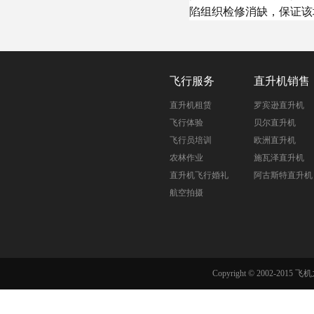
陷组织检修消缺，保证该
飞行服务
直升机销售
直升机租赁
罗宾逊直升机
飞行体验
贝尔直升机
飞行员培训
欧洲直升机
农林作业
施瓦泽直升机
直升机飞行婚礼
阿古斯特直升机
航空拍摄
Copyright © 2002-201