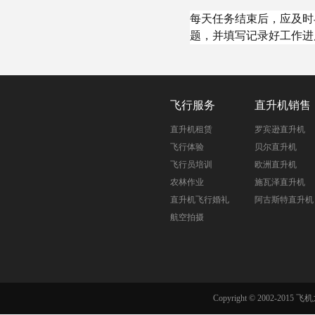
每天任务结束后，应及时
题，并填写记录好工作进
飞行服务
直升机销售
直升机租赁
罗宾逊直升机
飞行体验
贝尔直升机
飞行员培训
欧洲直升机
农林作业
施瓦泽直升机
直升机飞行婚礼
阿古斯特直升机
航空拍摄
Copyright © 2002-201