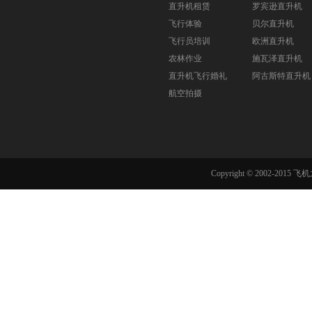
直升机租赁
罗宾逊直升机
飞行体验
贝尔直升机
飞行员培训
欧洲直升机
农林作业
施瓦泽直升机
直升机飞行婚礼
阿古斯特直升机
航空拍摄
Copyright © 2002-201