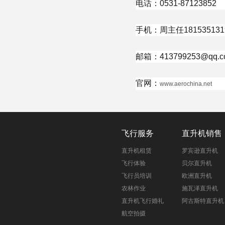
电话：0531-87123852
手机：周主任181535131
邮箱：413799253@qq.c
官网：
www.aerochina.net
飞行服务
直升机销售
直升机租赁
罗宾逊直升机
飞行体验
贝尔直升机
飞行员培训
欧洲直升机
农林作业
施瓦泽直升机
直升机飞行婚礼
阿古斯特直升机
航空拍摄