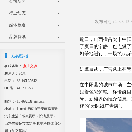
公司新闻
行业动态
发布日期：2025-1
媒体报道
品牌资讯
近日，山西省吕梁市中阳
了夏日的宁静，也点燃了
如荼地进行，一场“行走
在线咨询：
点击交谈
雄鹰展翅，广告跃上苍穹
联系人：郭总
电话：132-105-35852
在中阳县的城市广场、主
QQ号：413799253
曳着色彩鲜艳、标语醒目
号、新楼盘的推介信息、
邮箱：413799253@qq.com
视的“天际线广告牌”。
地址： 山东省济南市平安南路齐鲁
汽车生活广场D展厅（长清展厅）
山东省莱芜市雪野湖航空科技体育公
园（航空基地）