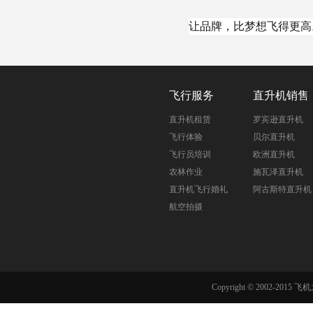
让品牌，比梦想飞得更高
飞行服务
直升机销售
直升机租赁
罗宾逊直升机
飞行体验
贝尔直升机
飞行员培训
欧洲直升机
农林作业
施瓦泽直升机
直升机飞行婚礼
阿古斯特直升机
航空拍摄
Copyright © 2002-201