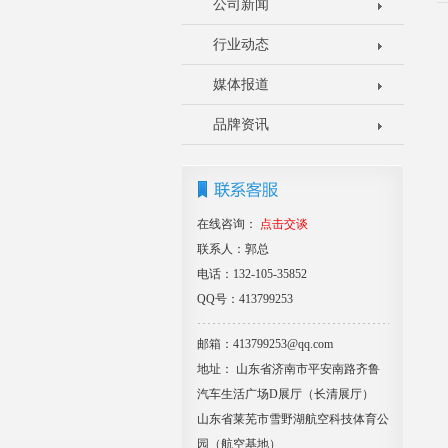
公司新闻
行业动态
媒体报道
品牌资讯
在线咨询：
点击交谈
联系人：郭总
电话：132-105-35852
QQ号：413799253
邮箱：413799253@qq.com
地址： 山东省济南市平安南路齐鲁
汽车生活广场D展厅（长清展厅）
山东省莱芜市雪野湖航空科技体育公
园（航空基地）