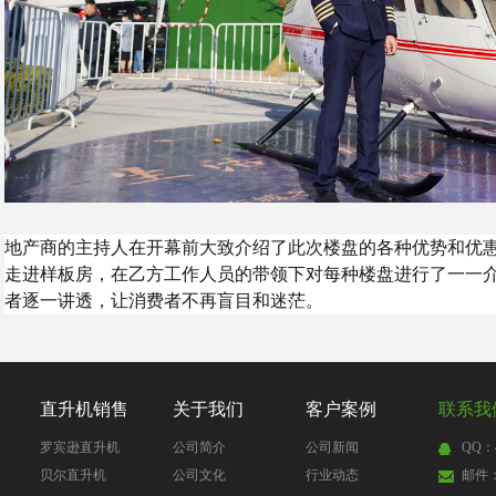
地产商的主持人在开幕前大致介绍了此次楼盘的各种优势和优
走进样板房，在乙方工作人员的带领下对每种楼盘进行了一一
者逐一讲透，让消费者不再盲目和迷茫。
直升机销售
关于我们
客户案例
联系我
罗宾逊直升机
公司简介
公司新闻
QQ：4
贝尔直升机
公司文化
行业动态
邮件：4